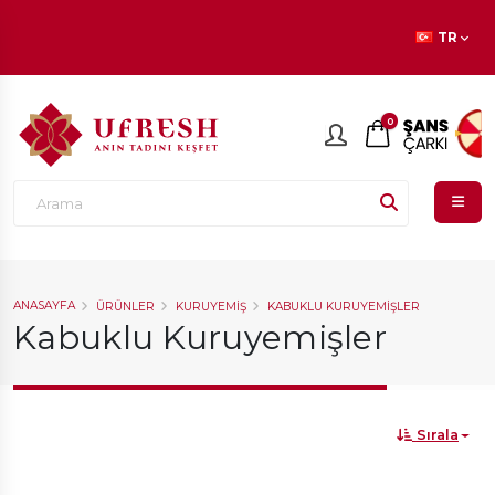
En beğenilen ürünlerde
İNDİRİM
fırsatı!
TR
0
ANASAYFA
ÜRÜNLER
KURUYEMIŞ
KABUKLU KURUYEMIŞLER
Kabuklu Kuruyemişler
Sırala