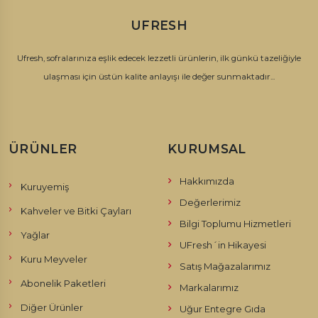
UFRESH
Ufresh, sofralarınıza eşlik edecek lezzetli ürünlerin, ilk günkü tazeliğiyle
ulaşması için üstün kalite anlayışı ile değer sunmaktadır...
ÜRÜNLER
KURUMSAL
Hakkımızda
Kuruyemiş
Değerlerimiz
Kahveler ve Bitki Çayları
Bilgi Toplumu Hizmetleri
Yağlar
UFresh´in Hikayesi
Kuru Meyveler
Satış Mağazalarımız
Abonelik Paketleri
Markalarımız
Diğer Ürünler
Uğur Entegre Gıda