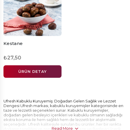
Kestane
₺27,50
ÜRÜN DETAY
Ufresh Kabuklu Kuruyemiş: Doğadan Gelen Sağlık ve Lezzet
Dengesi Ufresh markası, kabuklu kuruyemişler kategorisinde en
taze ve lezzetli seçenekleri sunar. Kabuklu kuruyemişler,
doğadan gelen besleyici içerikleri ve kabuklu olmanın sağladığı
ekstra koruma ile hem sağlıklı hem de lezzetli bir atıştırmalık
seçeneğidir. Ufresh kalitesiyle sunulan bu ürünler, her bir ısırıkta
Read More
doğanın tazeliğini ve zenginliğini sunar. Taze ve Besleyici İçerik