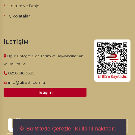
Lokum ve Draje
Çikolatalar
İLETIŞIM
Uğur Entegre Gıda Tarım ve Hayvancılık San.
ve Tic. Ltd. Şti.
0256 316 3535
info@ufresh.com.tr
İletişim
© 2026, Ufresh. Tüm hakları saklıdır.
🍪 Bu Sitede Çerezler Kullanılmaktadır.