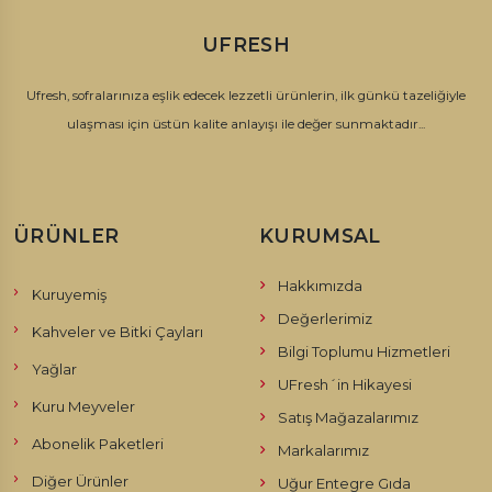
UFRESH
Ufresh, sofralarınıza eşlik edecek lezzetli ürünlerin, ilk günkü tazeliğiyle
ulaşması için üstün kalite anlayışı ile değer sunmaktadır...
ÜRÜNLER
KURUMSAL
Hakkımızda
Kuruyemiş
Değerlerimiz
Kahveler ve Bitki Çayları
Bilgi Toplumu Hizmetleri
Yağlar
UFresh´in Hikayesi
Kuru Meyveler
Satış Mağazalarımız
Abonelik Paketleri
Markalarımız
Diğer Ürünler
Uğur Entegre Gıda