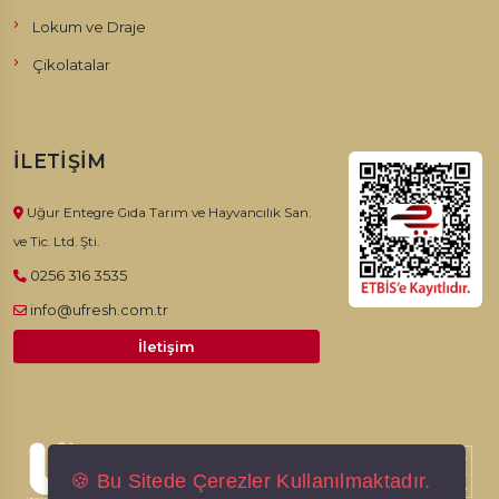
Lokum ve Draje
Çikolatalar
İLETIŞIM
Uğur Entegre Gıda Tarım ve Hayvancılık San.
ve Tic. Ltd. Şti.
0256 316 3535
info@ufresh.com.tr
İletişim
© 2026, Ufresh. Tüm hakları saklıdır.
🍪 Bu Sitede Çerezler Kullanılmaktadır.