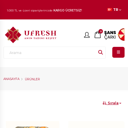
TR
1.000 TL ve üzeri siparişlerinizde
KARGO ÜCRETSİZ!
En beğenilen ürünlerde
İNDİRİM
fırsatı!
0
ANASAYFA
ÜRÜNLER
Sırala