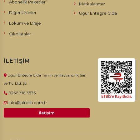
Abonelik Paketleri
Markalarımız
Diğer Ürünler
Uğur Entegre Gıda
Lokum ve Draje
Çikolatalar
İLETIŞIM
Uğur Entegre Gıda Tarım ve Hayvancılık San.
ve Tic. Ltd. Şti.
0256 316 3535
info@ufresh.com.tr
İletişim