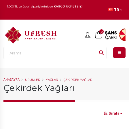
1.000 TL ve üzeri siparişlerinizde
KARGO ÜCRETSİZ!
TR
En beğenilen ürünlerde
İNDİRİM
fırsatı!
0
ANASAYFA
ÜRÜNLER
YAĞLAR
ÇEKIRDEK YAĞLARI
Çekirdek Yağları
Sırala