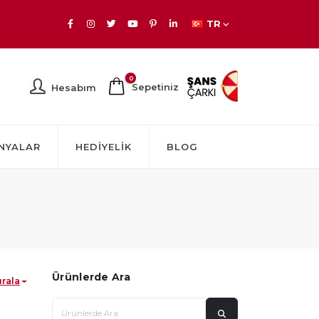
TR
0
Sepetiniz
Hesabım
NYALAR
HEDIYELIK
BLOG
Ürünlerde Ara
ırala