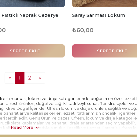
 Fıstıklı Yaprak Cezerye
Saray Sarması Lokum
00
₺60,00
SEPETE EKLE
SEPETE EKLE
«
1
2
»
esh markası, lokum ve draje kategorilerinde doğanın en özel lezzetl
nınan Ufresh ürünleri, doğal ve sağlıklı tatlı keyfi sunar. Renkli drajeler ve
ağlıklı ve Doğal İçerikler Ufresh lokum ve draje ürünleri, sağlıklı ve doğ
aharatlar ve kaliteli şekerler, lezzetli tatlılarımızın öncelikli içerikleri
eleri tercih edin. Geniş Ürün Yelpazesi Ufresh, lokum ve draje kategoril
rı, çikolata kaplamaları ve baharatlı drajeler arasından seçim yapabili
Read More
resh kalitesi ve güvencesiyle sunulur. Tazelik ve Lezzet Garantisi Ufresh 
ıza gelir. Her bir ürün, özenle hazırlanmış ve en kaliteli içeriklerle üretil