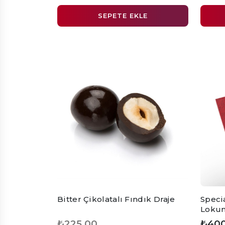
SEPETE EKLE
Bitter Çikolatalı Fındık Draje
Specia
Loku
₺225,00
₺400