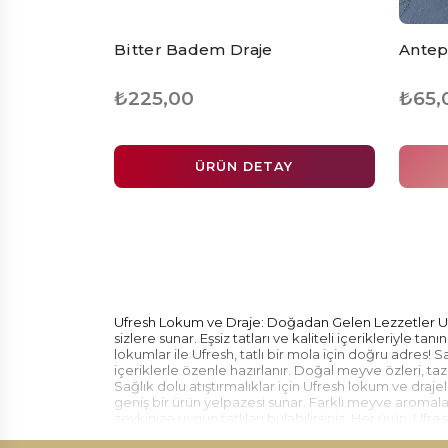
Bitter Badem Draje
Antep
₺225,00
₺65,
ÜRÜN DETAY
Ufresh Lokum ve Draje: Doğadan Gelen Lezzetler Ufr
sizlere sunar. Eşsiz tatları ve kaliteli içerikleriyle ta
lokumlar ile Ufresh, tatlı bir mola için doğru adres! S
içeriklerle özenle hazırlanır. Doğal meyve özleri, taze b
Sağlık dolu atıştırmalıklar için Ufresh lokum ve draj
geniş bir ürün yelpazesi sunar. Farklı meyve aromala
zevkinize uygun tatlıları bulabilirsiniz. Her ürün, Uf
draje ürünleri, tazelik ve lezzet garantisiyle sofraların