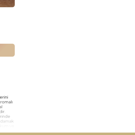
erini
 aromalı
al
dir.
erinde
r, damak
lokum ve
miştir.