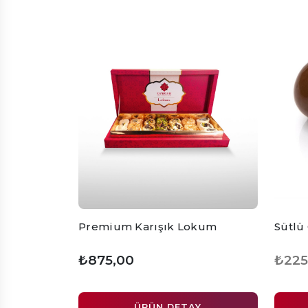
Premium Karışık Lokum
Sütlü 
₺875,00
₺225
ÜRÜN DETAY