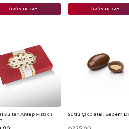
ÜRÜN DETAY
ÜRÜN DETAY
l Sultan Antep Fıstıklı
Sütlü Çikolatalı Badem Dr
m
,00
₺225,00