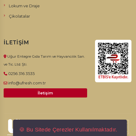
Lokum ve Draje
Çikolatalar
İLETIŞIM
Uğur Entegre Gıda Tarım ve Hayvancılık San.
ve Tic. Ltd. Şti.
0256 316 3535
info@ufresh.com.tr
İletişim
© 2026, Ufresh. Tüm hakları saklıdır.
🍪 Bu Sitede Çerezler Kullanılmaktadır.