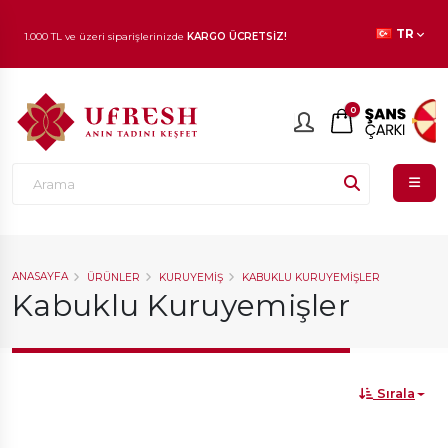
TR
1.000 TL ve üzeri siparişlerinizde
KARGO ÜCRETSİZ!
En beğenilen ürünlerde
İNDİRİM
fırsatı!
0
ANASAYFA
ÜRÜNLER
KURUYEMIŞ
KABUKLU KURUYEMIŞLER
Kabuklu Kuruyemişler
Sırala