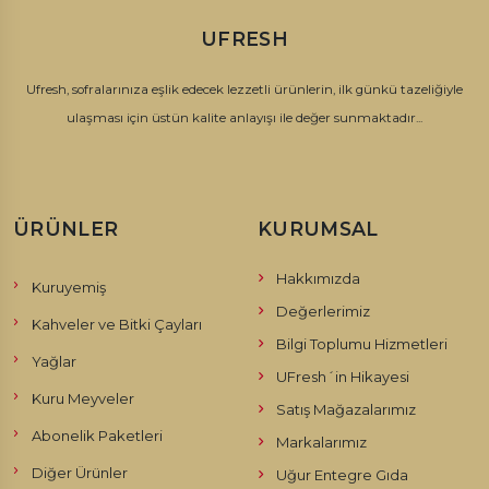
UFRESH
Ufresh, sofralarınıza eşlik edecek lezzetli ürünlerin, ilk günkü tazeliğiyle
ulaşması için üstün kalite anlayışı ile değer sunmaktadır...
ÜRÜNLER
KURUMSAL
Hakkımızda
Kuruyemiş
Değerlerimiz
Kahveler ve Bitki Çayları
Bilgi Toplumu Hizmetleri
Yağlar
UFresh´in Hikayesi
Kuru Meyveler
Satış Mağazalarımız
Abonelik Paketleri
Markalarımız
Diğer Ürünler
Uğur Entegre Gıda