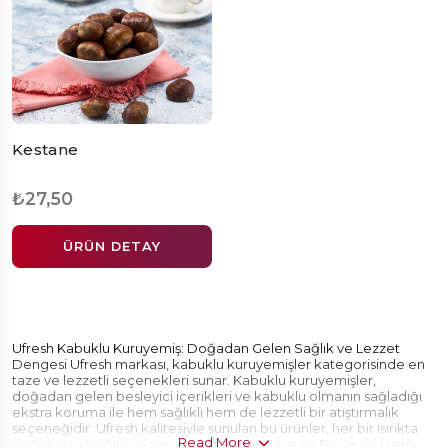
Kestane
₺27,50
ÜRÜN DETAY
Ufresh Kabuklu Kuruyemiş: Doğadan Gelen Sağlık ve Lezzet
Dengesi Ufresh markası, kabuklu kuruyemişler kategorisinde en
taze ve lezzetli seçenekleri sunar. Kabuklu kuruyemişler,
doğadan gelen besleyici içerikleri ve kabuklu olmanın sağladığı
ekstra koruma ile hem sağlıklı hem de lezzetli bir atıştırmalık
seçeneğidir. Ufresh kalitesiyle sunulan bu ürünler, her bir ısırıkta
Read More
doğanın tazeliğini ve zenginliğini sunar. Taze ve Besleyici İçerik