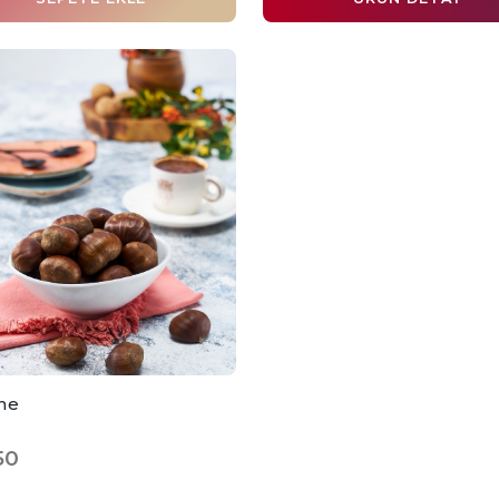
ne
50