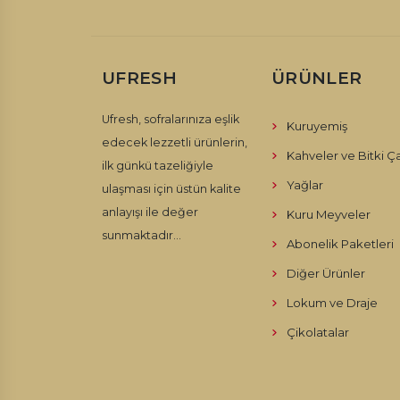
UFRESH
ÜRÜNLER
Ufresh, sofralarınıza eşlik
Kuruyemiş
edecek lezzetli ürünlerin,
Kahveler ve Bitki Ça
ilk günkü tazeliğiyle
Yağlar
ulaşması için üstün kalite
anlayışı ile değer
Kuru Meyveler
sunmaktadır...
Abonelik Paketleri
Diğer Ürünler
Lokum ve Draje
Çikolatalar