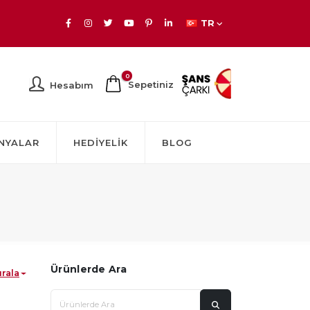
TR
0
Sepetiniz
Hesabım
NYALAR
HEDIYELIK
BLOG
Ürünlerde Ara
ırala