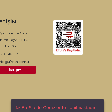
LETIŞIM
ğur Entegre Gıda
ım ve Hayvancılık San.
ic. Ltd. Şti.
0256 316 3535
info@ufresh.com.tr
İletişim
🍪 Bu Sitede Çerezler Kullanılmaktadır.