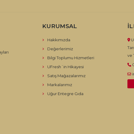
KURUMSAL
İ
Hakkımızda
U
Tar
Değerlerimiz
yları
ve T
Bilgi Toplumu Hizmetleri
UFresh´in Hikayesi
Satış Mağazalarımız
Markalarımız
Uğur Entegre Gıda