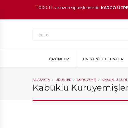
1.000 TL ve üzeri siparişlerinizde
KARGO ÜCRE
En beğenilen ürünlerde
İNDİRİM
fırsatı!
ÜRÜNLER
EN YENI GELENLER
ANASAYFA
ÜRÜNLER
KURUYEMIŞ
KABUKLU KURU
Kabuklu Kuruyemişle