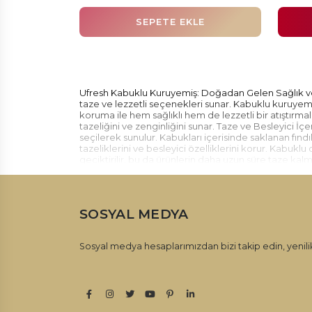
SEPETE EKLE
Ufresh Kabuklu Kuruyemiş: Doğadan Gelen Sağlık ve
taze ve lezzetli seçenekleri sunar. Kabuklu kuruyemi
koruma ile hem sağlıklı hem de lezzetli bir atıştırmal
tazeliğini ve zenginliğini sunar. Taze ve Besleyici İ
seçilerek sunulur. Kabukları içerisinde saklanan fındı
tazeliklerini ve besleyici özelliklerini korur. Kabukl
geciktirilir, bu da ürünlerin daha uzun süre taze kalma
sağlıklı bir atıştırmalık alternatifidir. İçeriğinde ka
içerisinde korunan kuruyemişler, sağlık dolu bir atış
kabuklu kuruyemişler kategorisinde geniş bir ürün yel
arasından seçim yapabilir, damak zevkinize uygun olan
SOSYAL MEDYA
sunulur. Ufresh markasıyla kabuklu kuruyemişler kateg
Doğanın tazeliğini ve zenginliğini sofralarınıza taşıyın
Sosyal medya hesaplarımızdan bizi takip edin, yenilik