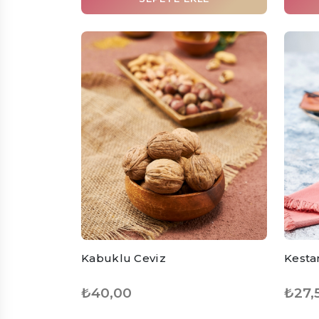
Kabuklu Ceviz
Kesta
₺40,00
₺27,