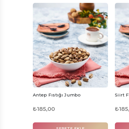
Antep Fıstığı Jumbo
Siirt F
₺185,00
₺185
SEPETE EKLE