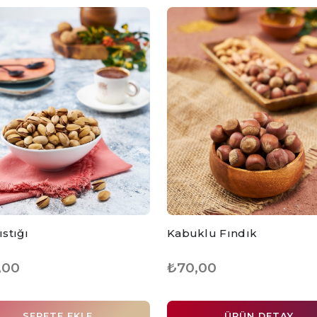
ıstığı
Kabuklu Fındık
,00
₺70,00
SEPETE EKLE
ÜRÜN DETAY