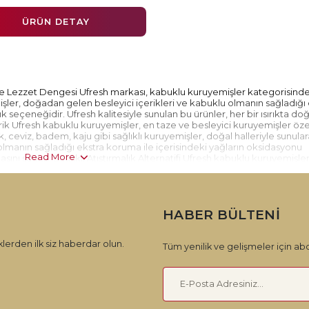
ÜRÜN DETAY
 Lezzet Dengesi Ufresh markası, kabuklu kuruyemişler kategorisind
şler, doğadan gelen besleyici içerikleri ve kabuklu olmanın sağladığı 
ık seçeneğidir. Ufresh kalitesiyle sunulan bu ürünler, her bir ısırıkta do
çerik Ufresh kabuklu kuruyemişler, en taze ve besleyici kuruyemişler öz
k, ceviz, badem, kaju gibi sağlıklı kuruyemişler, doğal halleriyle sunula
u olmanın sağladığı ekstra koruma ile içerisindeki yağların oksidasyonu
Read More
sını sağlar. Sağlıklı Atıştırmalık Alternatifi Ufresh kabuklu kuruyemişler
tkı maddesi bulunmaz, doğal ve sağlıklı kuruyemişlerle hazırlanır. Kabuklar
tırmalık sunar ve doğal besin değerlerini korur. Geniş Ürün Yelpazesi Uf
pazesi sunar. Fındık, ceviz, badem, kaju gibi farklı kuruyemiş çeşitleri
ı tercih edebilirsiniz. Her bir ürün, Ufresh kalitesi ve güvencesiyle si
HABER BÜLTENI
orisinde sağlıklı, lezzetli ve doğadan gelen bir atıştırmalık keyfi yaşa
!
lerden ilk siz haberdar olun.
Tüm yenilik ve gelişmeler için abo