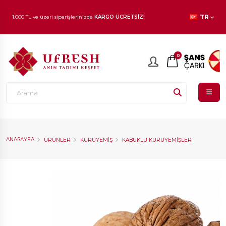
1.000 TL ve üzeri siparişlerinizde
KARGO ÜCRETSİZ!
TR
En beğenilen ürünlerde
İNDİRİM
fırsatı!
0
ANASAYFA
ÜRÜNLER
KURUYEMIŞ
KABUKLU KURUYEMIŞLER