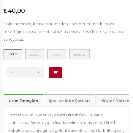
₺40,00
Sofralarımızda, kahvaltılarımızda ve sohbetlerimizde bolca
tükettiğimiz eşsiz lezzet kabuklu cevizi Ufresh kalitesiyle sizlere
sunuyoruz.
100 G
250 G
500 G
1000 G
-
+
Ürün Detayları
İptal ve İade Şartları
Müşteri Yorumla
Lezzetiyle ünlü kabuklu cevizi Ufresh farkı ile satın
alabilirsiniz. Şimdi uygun fiyatla online sipariş verin, Ufresh
kabuklu ceviz ayağınıza gelsin! Güvenle Ufresh farkı ile sipariş