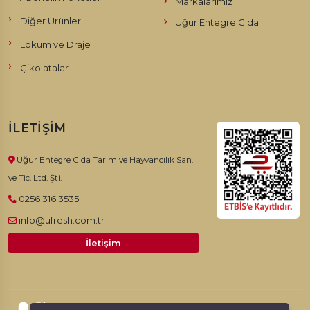
Markalarımız
Diğer Ürünler
Uğur Entegre Gıda
Lokum ve Draje
Çikolatalar
İLETIŞIM
Uğur Entegre Gıda Tarım ve Hayvancılık San.
ve Tic. Ltd. Şti.
0256 316 3535
info@ufresh.com.tr
İletişim