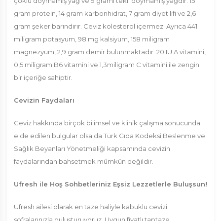
çoklu doymamış yağ ve 9 gramı tekli doymamış yağdır. 15
gram protein, 14 gram karbonhidrat, 7 gram diyet lifi ve 2,6
gram şeker barındırır. Ceviz kolesterol içermez. Ayrıca 441
miligram potasyum, 98 mg kalsiyum, 158 miligram
magnezyum, 2,9 gram demir bulunmaktadır. 20 IU A vitamini,
0,5 miligram B6 vitamini ve 1,3miligram C vitamini ile zengin
bir içeriğe sahiptir.
Cevizin Faydaları
Ceviz hakkında birçok bilimsel ve klinik çalışma sonucunda
elde edilen bulgular olsa da Türk Gıda Kodeksi Beslenme ve
Sağlık Beyanları Yönetmeliği kapsamında cevizin
faydalarından bahsetmek mümkün değildir.
Ufresh ile Hoş Sohbetleriniz Eşsiz Lezzetlerle Buluşsun!
Ufresh ailesi olarak en taze haliyle kabuklu cevizi
sofralarınızla buluşturuyoruz. Uygun fiyatlı taptaze