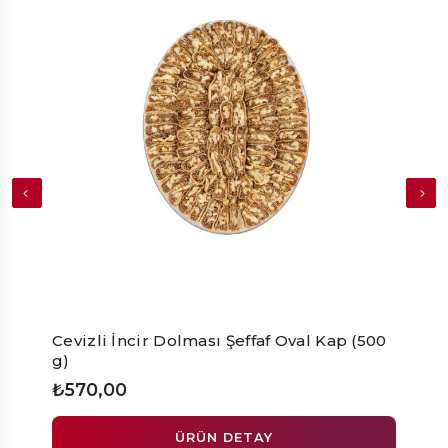
Cevizli İncir Dolması Şeffaf Oval Kap (500
Soslu
g)
₺570,00
₺27,
ÜRÜN DETAY