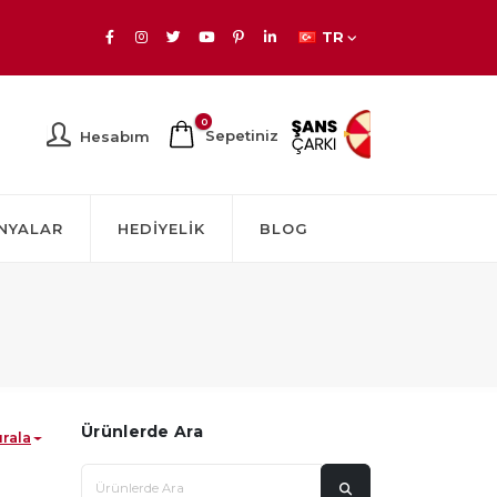
TR
0
Sepetiniz
Hesabım
NYALAR
HEDIYELIK
BLOG
Ürünlerde Ara
ırala