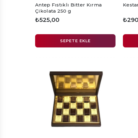
Antep Fıstıklı Bitter Kırma
Kestan
Çikolata 250 g
₺525,00
₺290
SEPETE EKLE