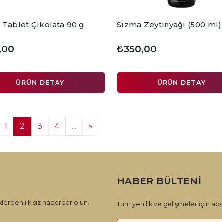
 Tablet Çikolata 90 g
Sızma Zeytinyağı (500 ml)
,00
₺350,00
ÜRÜN DETAY
ÜRÜN DETAY
1
2
3
4
...
»
HABER BÜLTENI
lerden ilk siz haberdar olun.
Tüm yenilik ve gelişmeler için abo