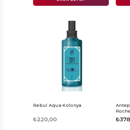
Rebul Aqua Kolonya
Antep 
Roche
₺220,00
₺378