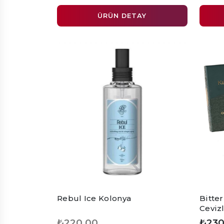
ÜRÜN DETAY
Rebul Ice Kolonya
Bitter
Cevizl
₺220,00
₺230