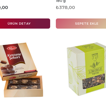
180 g
,00
₺378,00
ÜRÜN DETAY
SEPETE EKLE