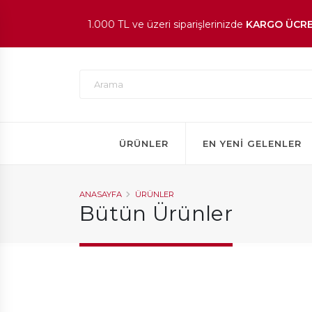
1.000 TL ve üzeri siparişlerinizde
KARGO ÜCRE
En beğenilen ürünlerde
İNDİRİM
fırsatı!
ÜRÜNLER
EN YENI GELENLER
ANASAYFA
ÜRÜNLER
Bütün Ürünler