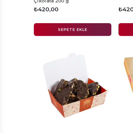
Çikolata 200 g
₺420,00
₺420
SEPETE EKLE