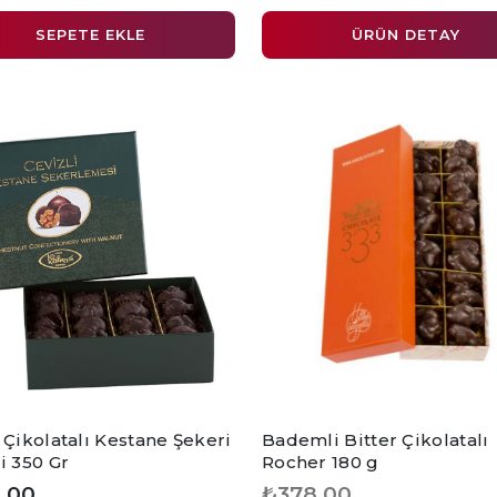
SEPETE EKLE
ÜRÜN DETAY
 Çikolatalı Kestane Şekeri
Bademli Bitter Çikolatalı
i 350 Gr
Rocher 180 g
,00
₺378,00