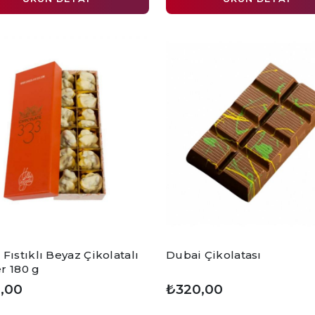
Fıstıklı Beyaz Çikolatalı
Dubai Çikolatası
r 180 g
,00
₺320,00