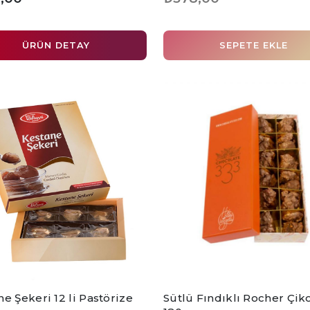
ÜRÜN DETAY
SEPETE EKLE
e Şekeri 12 li Pastörize
Sütlü Fındıklı Rocher Çik