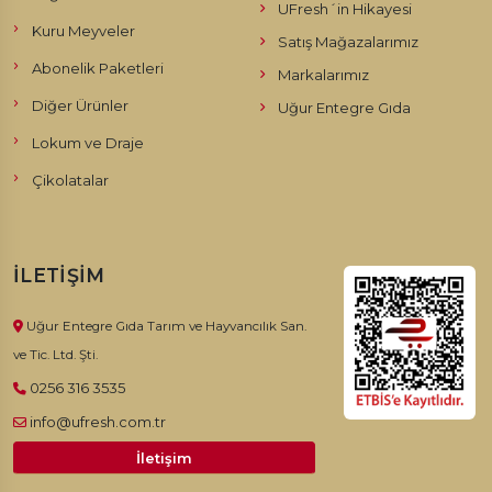
UFresh´in Hikayesi
Kuru Meyveler
Satış Mağazalarımız
Abonelik Paketleri
Markalarımız
Diğer Ürünler
Uğur Entegre Gıda
Lokum ve Draje
Çikolatalar
İLETIŞIM
Uğur Entegre Gıda Tarım ve Hayvancılık San.
ve Tic. Ltd. Şti.
0256 316 3535
info@ufresh.com.tr
İletişim