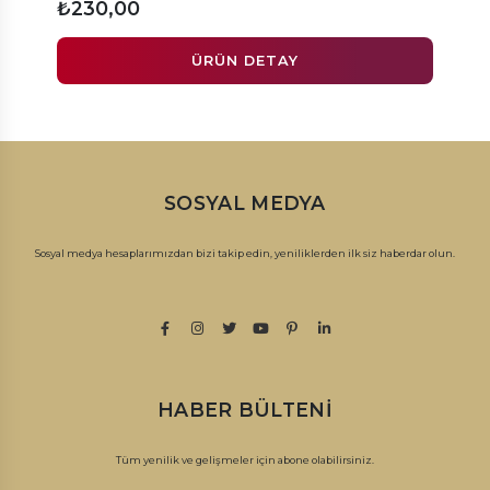
₺230,00
₺30
ÜRÜN DETAY
SOSYAL MEDYA
Sosyal medya hesaplarımızdan bizi takip edin, yeniliklerden ilk siz haberdar olun.
HABER BÜLTENI
Tüm yenilik ve gelişmeler için abone olabilirsiniz.