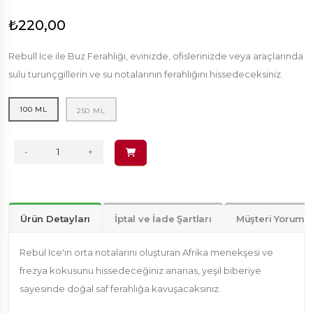
₺220,00
Rebull Ice ile Buz Ferahlığı, evinizde, ofislerinizde veya araçlarında
sulu turunçgillerin ve su notalarının ferahlığını hissedeceksiniz.
100 ML
250 ML
-
+
Ürün Detayları
İptal ve İade Şartları
Müşteri Yorumla
Rebul Ice'ın orta notalarını oluşturan Afrika menekşesi ve
frezya kokusunu hissedeceğiniz ananas, yeşil biberiye
sayesinde doğal saf ferahlığa kavuşacaksınız.