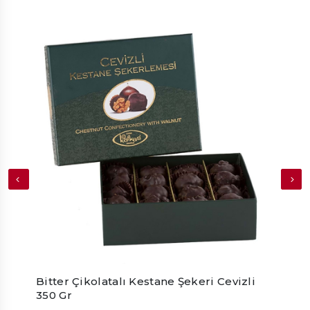
Bitter Çikolatalı Kestane Şekeri Cevizli
Cave
350 Gr
Arom