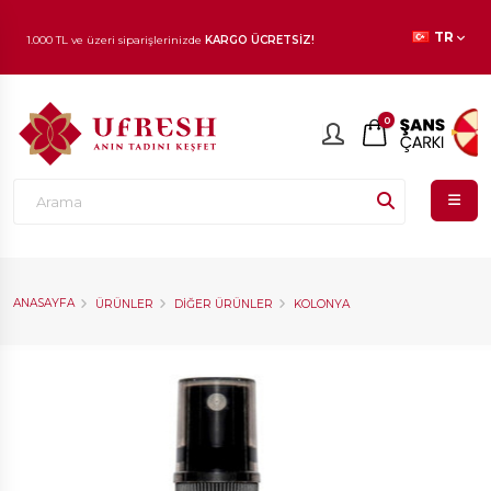
TR
1.000 TL ve üzeri siparişlerinizde
KARGO ÜCRETSİZ!
En beğenilen ürünlerde
İNDİRİM
fırsatı!
0
ANASAYFA
ÜRÜNLER
DIĞER ÜRÜNLER
KOLONYA