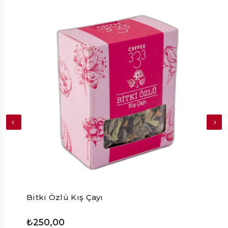
Bitki Özlü Kış Çayı
Papa
₺250,00
₺20