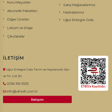
Kuru Meyveler
Satış Mağazalarımız
Abonelik Paketleri
Markalarımız
Diğer Ürünler
Uğur Entegre Gıda
Lokum ve Draje
Çikolatalar
İLETIŞIM
Uğur Entegre Gıda Tarım ve Hayvancılık San.
ve Tic. Ltd. Şti.
0256 316 3535
info@ufresh.com.tr
İletişim