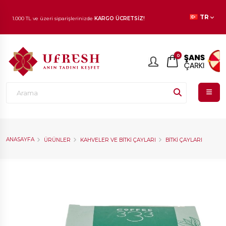
TR
1.000 TL ve üzeri siparişlerinizde
KARGO ÜCRETSİZ!
En beğenilen ürünlerde
İNDİRİM
fırsatı!
0
ANASAYFA
ÜRÜNLER
KAHVELER VE BITKI ÇAYLARI
BITKI ÇAYLARI