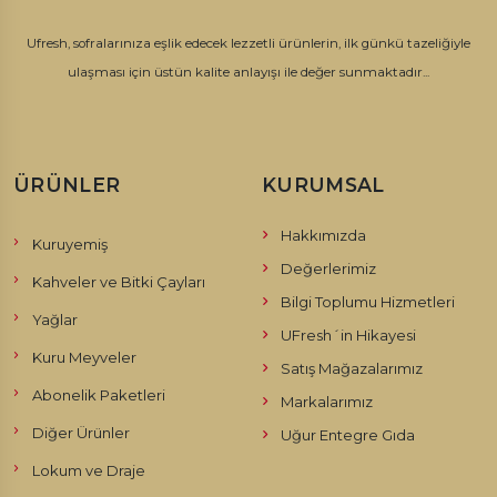
Ufresh, sofralarınıza eşlik edecek lezzetli ürünlerin, ilk günkü tazeliğiyle
ulaşması için üstün kalite anlayışı ile değer sunmaktadır...
ÜRÜNLER
KURUMSAL
Hakkımızda
Kuruyemiş
Değerlerimiz
Kahveler ve Bitki Çayları
Bilgi Toplumu Hizmetleri
Yağlar
UFresh´in Hikayesi
Kuru Meyveler
Satış Mağazalarımız
Abonelik Paketleri
Markalarımız
Diğer Ürünler
Uğur Entegre Gıda
Lokum ve Draje