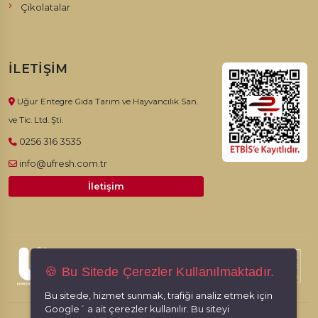
Çikolatalar
İLETIŞIM
Uğur Entegre Gıda Tarım ve Hayvancılık San.
ve Tic. Ltd. Şti.
0256 316 3535
info@ufresh.com.tr
İletişim
© 2026, Ufresh. Tüm hakları saklıdır.
🍪 Bu Sitede Çerezler Kullanılmaktadır.
Bu sitede, hizmet sunmak, trafiği analiz etmek için
Google´ a ait çerezler kullanılır. Bu siteyi