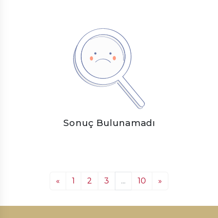
Sonuç Bulunamadı
«
1
2
3
...
10
»