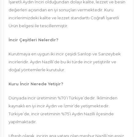
İşaretli Aydın İnciri olduğundan dolayı kalite, lezzet ve besin
değerleri açısından en iyi sonuçları vermektedir. Kuru
incirlerimizdeki kalite ve lezzet standarttı Coğrafi İşaretli
Ürün belgesi ile tescillenmiştir.
İncir Çeşitleri Nelerdir?
Kurutmaya en uygun iki incir çeşidi Sarılop ve Sarızeybek
incirleridir. Aydın Nazilli’de bu iki türde incir yetiştirilir ve
doğal yöntemlerle kurutulur.
Kuru İncir Nerede Yetişir?
Dünyada incir üretiminin %70’i Türkiye’dedir. İkliminden
kaynaklı en iyi incir Aydın ve İzmir’de yetişmektedir.
Türkiye’de, incir üretiminin %75’i Aydın Nazilli ilçesinde
yapılmaktadır.
Ufresh olarak, incirin ana vatanı olan meşhur Nazilli’nin eşsiz