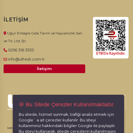
İLETIŞIM
Uğur Entegre Gıda Tarım ve Hayvancılık San.
ve Tic. Ltd. Şti.
0256 316 3535
info@ufresh.com.tr
İletişim
© 2026, Ufresh. Tüm hakları saklıdır.
🍪 Bu Sitede Çerezler Kullanılmaktadır.
Bu sitede, hizmet sunmak, trafiği analiz etmek için
Google´ a ait çerezler kullanılır. Bu siteyi
kullanımınız hakkındaki bilgiler Google ile paylaşılır.
İade İptal Şartları
Kişisel Verilerin Korunması
Gizlilik İlkeleri
Bu siteyi kullanarak, sitede çerezlerin kullanılmasını