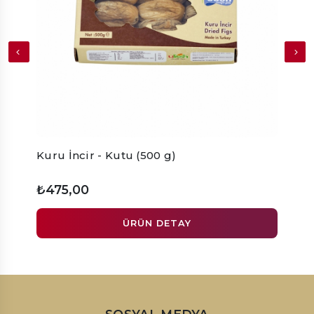
Kuru İncir - Kutu (500 g)
Kuru 
₺475,00
₺2.3
ÜRÜN DETAY