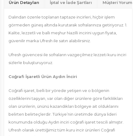
Ürün Detayları
İptal ve İade Şartları
Müşteri Yorumla
Dalından özenle toplanan taptaze incirleri, hiçbir işlem
görmeden güneş altında kurutarak sofralarınıza getiriyoruz. 1.
Kalite, lezzetli ve ballı meşhur Nazilli incirini uygun fiyata,
güvenilir marka Ufresh ile satın alabilirsiniz.
Ufresh güvencesi ile sofraların vazgeçilmez lezzeti kuru inciri
sizlerle buluşturuyoruz.
Coğrafi İşaretli Ürün Aydın İnciri
Coğrafi işaret, belli bir yörede yetişen ve o bölgenin
özelliklerini taşıyan, var olan diğer ürünlere göre farklılıkları
olan ürünlerin, ününü kazandıkları bölgeye ait olduklarını
belirten belirteçlerdir. Türkiye’nin üretimde dünya lideri
konumunda olduğu Aydın inciri coğrafi işaret tescili almıştır.
Ufresh olarak ürettiğimiz tüm kuru incir ürünleri Coğrafi