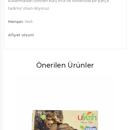
kullanmadan üretilen kuru incir ile sofranızda bir parça
tadımız olsun istiyoruz.
Menşei:
Yerli
Afiyet olsun!
Önerilen Ürünler