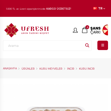
1.000 TL ve üzeri siparişlerinizde
KARGO ÜCRETSİZ!
TR
En beğenilen ürünlerde
İNDİRİM
fırsatı!
0
ANASAYFA
ÜRÜNLER
KURU MEYVELER
İNCIR
KURU İNCIR