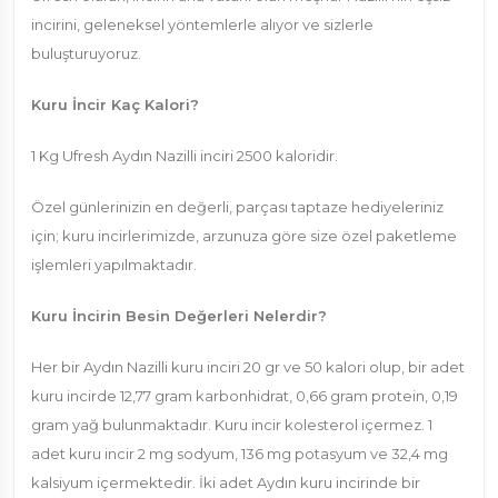
incirini, geleneksel yöntemlerle alıyor ve sizlerle
buluşturuyoruz.
Kuru İncir Kaç Kalori?
1 Kg Ufresh Aydın Nazilli inciri 2500 kaloridir.
Özel günlerinizin en değerli, parçası taptaze hediyeleriniz
için; kuru incirlerimizde, arzunuza göre size özel paketleme
işlemleri yapılmaktadır.
Kuru İncirin Besin Değerleri Nelerdir?
Her bir Aydın Nazilli kuru inciri 20 gr ve 50 kalori olup, bir adet
kuru incirde 12,77 gram karbonhidrat, 0,66 gram protein, 0,19
gram yağ bulunmaktadır. Kuru incir kolesterol içermez. 1
adet kuru incir 2 mg sodyum, 136 mg potasyum ve 32,4 mg
kalsiyum içermektedir. İki adet Aydın kuru incirinde bir