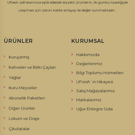
Ufresh, sofralarınıza eşlik edecek lezzetli ürünlerin, ilk günkü tazeliğiyle
ulaşması için üstün kalite anlayışı ile değer sunmaktadır...
ÜRÜNLER
KURUMSAL
Hakkımızda
Kuruyemiş
Değerlerimiz
Kahveler ve Bitki Çayları
Bilgi Toplumu Hizmetleri
Yağlar
UFresh´in Hikayesi
Kuru Meyveler
Satış Mağazalarımız
Abonelik Paketleri
Markalarımız
Diğer Ürünler
Uğur Entegre Gıda
Lokum ve Draje
Çikolatalar