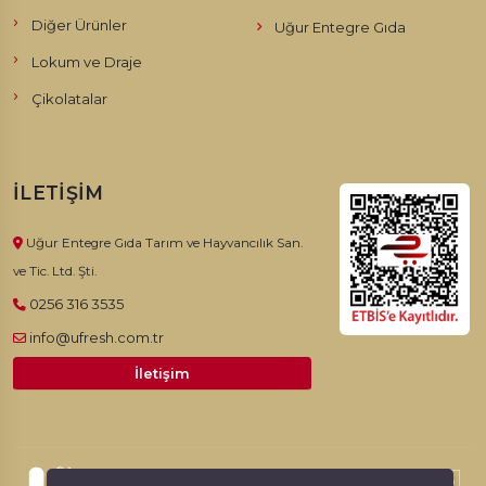
Diğer Ürünler
Uğur Entegre Gıda
Lokum ve Draje
Çikolatalar
İLETIŞIM
Uğur Entegre Gıda Tarım ve Hayvancılık San.
ve Tic. Ltd. Şti.
0256 316 3535
info@ufresh.com.tr
İletişim