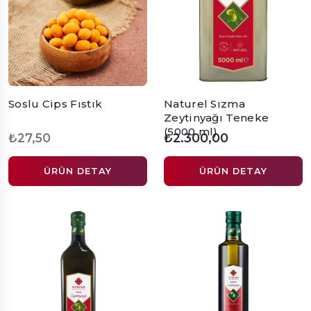
Soslu Cips Fıstık
Naturel Sızma
Zeytinyağı Teneke
(5000 ml)
₺27,50
₺2.300,00
ÜRÜN DETAY
ÜRÜN DETAY