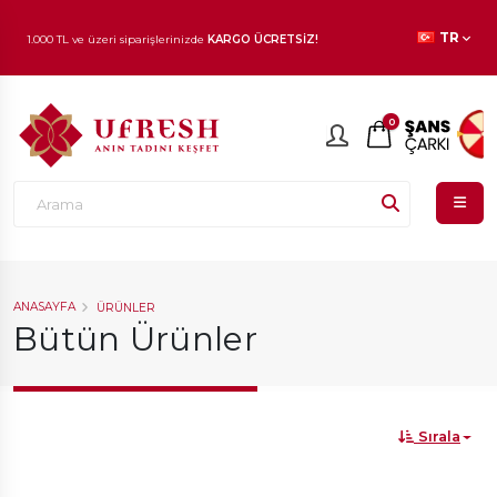
1.000 TL ve üzeri siparişlerinizde
KARGO ÜCRETSİZ!
TR
En beğenilen ürünlerde
İNDİRİM
fırsatı!
0
ANASAYFA
ÜRÜNLER
Bütün Ürünler
Sırala