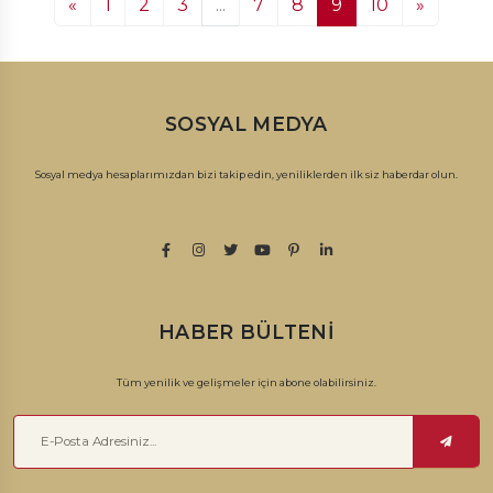
«
1
2
3
...
7
8
9
10
»
SOSYAL MEDYA
Sosyal medya hesaplarımızdan bizi takip edin, yeniliklerden ilk siz haberdar olun.
HABER BÜLTENI
Tüm yenilik ve gelişmeler için abone olabilirsiniz.