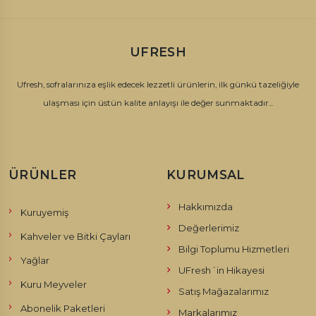
UFRESH
Ufresh, sofralarınıza eşlik edecek lezzetli ürünlerin, ilk günkü tazeliğiyle
ulaşması için üstün kalite anlayışı ile değer sunmaktadır...
ÜRÜNLER
KURUMSAL
Hakkımızda
Kuruyemiş
Değerlerimiz
Kahveler ve Bitki Çayları
Bilgi Toplumu Hizmetleri
Yağlar
UFresh´in Hikayesi
Kuru Meyveler
Satış Mağazalarımız
Abonelik Paketleri
Markalarımız