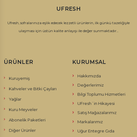
UFRESH
Ufresh, sofralarınıza eşlik edecek lezzetli ürünlerin, ilk günkü tazeliğiyle
ulaşması için üstün kalite anlayışı ile değer sunmaktadır...
ÜRÜNLER
KURUMSAL
Hakkımızda
Kuruyemiş
Değerlerimiz
Kahveler ve Bitki Çayları
Bilgi Toplumu Hizmetleri
Yağlar
UFresh´in Hikayesi
Kuru Meyveler
Satış Mağazalarımız
Abonelik Paketleri
Markalarımız
Diğer Ürünler
Uğur Entegre Gıda