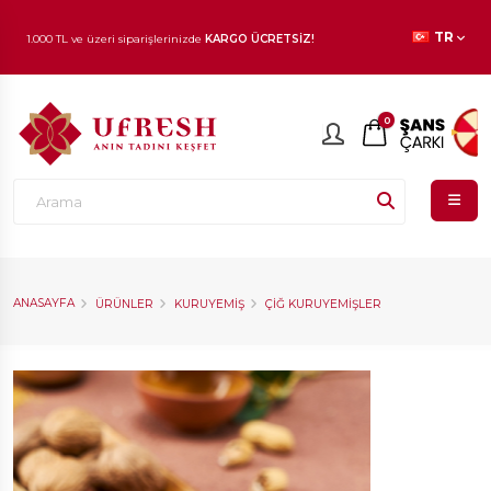
1.000 TL ve üzeri siparişlerinizde
KARGO ÜCRETSİZ!
TR
En beğenilen ürünlerde
İNDİRİM
fırsatı!
0
ANASAYFA
ÜRÜNLER
KURUYEMIŞ
ÇIĞ KURUYEMIŞLER