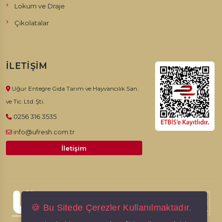
Lokum ve Draje
Çikolatalar
İLETIŞIM
Uğur Entegre Gıda Tarım ve Hayvancılık San.
ve Tic. Ltd. Şti.
0256 316 3535
info@ufresh.com.tr
İletişim
© 2026, Ufresh. Tüm hakları saklıdır.
🍪 Bu Sitede Çerezler Kullanılmaktadır.