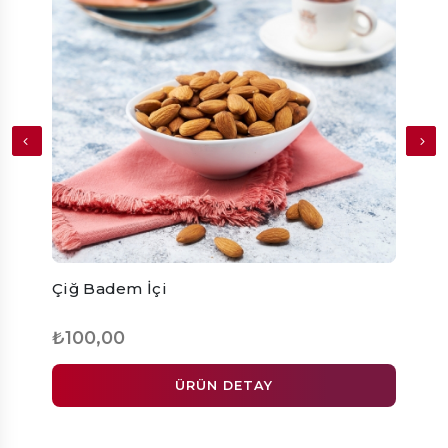
Çiğ Badem İçi
Tuzl
₺100,00
₺30
ÜRÜN DETAY