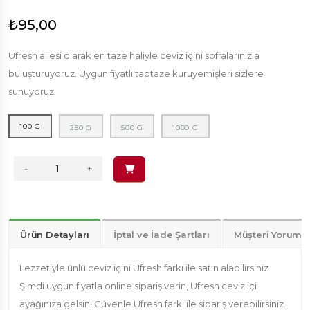
₺95,00
Ufresh ailesi olarak en taze haliyle ceviz içini sofralarınızla
buluşturuyoruz. Uygun fiyatlı taptaze kuruyemişleri sizlere
sunuyoruz.
100 G
250 G
500 G
1000 G
-
+
Ürün Detayları
İptal ve İade Şartları
Müşteri Yorumla
Lezzetiyle ünlü ceviz içini Ufresh farkı ile satın alabilirsiniz.
Şimdi uygun fiyatla online sipariş verin, Ufresh ceviz içi
ayağınıza gelsin! Güvenle Ufresh farkı ile sipariş verebilirsiniz.