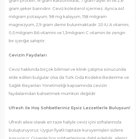
gram protein, 14 gram karbonhidrat, 7 gram diyet lifi ve 2,6
gram şeker barındırır. Ceviz kolesterol içermez. Ayrıca 441
miligram potasyum, 98 mg kalsiyum, 158 miligram
magnezyum, 2,9 gram demir bulunmaktadır. 20 IU A vitamini,
0,5 miligram B6 vitamini ve 1,3miligram C vitamini ile zengin
bir içeriğe sahiptir.
Cevizin Faydaları
Ceviz hakkında birçok bilimsel ve klinik çalışma sonucunda
elde edilen bulgular olsa da Türk Gıda Kodeksi Beslenme ve
Sağlık Beyanları Yönetmeliği kapsamında cevizin
faydalarından bahsetmek mümkün değildir.
Ufresh ile Hoş Sohbetleriniz Eşsiz Lezzetlerle Buluşsun!
Ufresh ailesi olarak en taze haliyle ceviz içini sofralarınızla
buluşturuyoruz. Uygun fiyatlı taptaze kuruyemişleri sizlere
sunuyoruz. Güvenle hoş sohbetlerinize dahil edebilir, aileniz