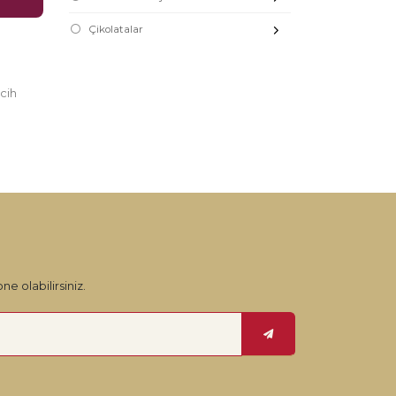
Çikolatalar
cih
, ürün
ne olabilirsiniz.
fresh