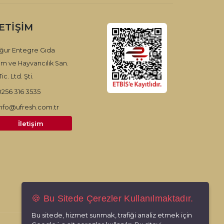
LETIŞIM
ğur Entegre Gıda
ım ve Hayvancılık San.
ic. Ltd. Şti.
0256 316 3535
info@ufresh.com.tr
İletişim
🍪 Bu Sitede Çerezler Kullanılmaktadır.
Bu sitede, hizmet sunmak, trafiği analiz etmek için