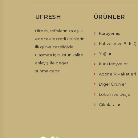
UFRESH
ÜRÜNLER
Ufresh, sofralarınıza eşlik
Kuruyemiş
edecek lezzetli ürünlerin,
Kahveler ve Bitki Ça
ilk günkü tazeliğiyle
Yağlar
ulaşması için üstün kalite
anlayışı ile değer
Kuru Meyveler
sunmaktadır...
Abonelik Paketleri
Diğer Ürünler
Lokum ve Draje
Çikolatalar