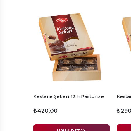
Kestane Şekeri 12 li Pastörize
Kestan
₺420,00
₺290
ÜRÜN DETAY