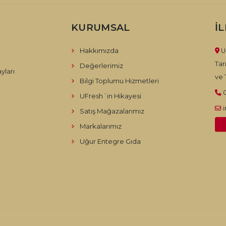
KURUMSAL
İ
Hakkımızda
U
Tar
Değerlerimiz
yları
ve T
Bilgi Toplumu Hizmetleri
UFresh´in Hikayesi
Satış Mağazalarımız
Markalarımız
Uğur Entegre Gıda