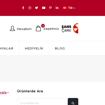
TR
0
Sepetiniz
Hesabım
NYALAR
HEDIYELIK
BLOG
Ürünlerde Ara
ırala