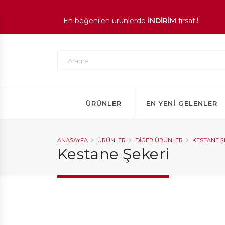
1.000 TL ve üzeri siparişlerinizde
KARGO ÜCRE
En beğenilen ürünlerde
İNDİRİM
fırsatı!
ÜRÜNLER
EN YENI GELENLER
ANASAYFA
ÜRÜNLER
DIĞER ÜRÜNLER
KESTANE Ş
Kestane Şekeri