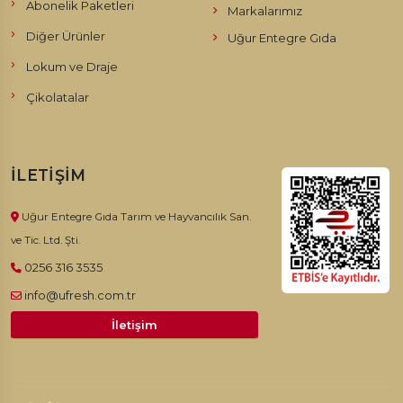
Abonelik Paketleri
Markalarımız
Diğer Ürünler
Uğur Entegre Gıda
Lokum ve Draje
Çikolatalar
İLETIŞIM
Uğur Entegre Gıda Tarım ve Hayvancılık San.
ve Tic. Ltd. Şti.
0256 316 3535
info@ufresh.com.tr
İletişim