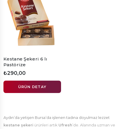
Kestane Şekeri 6 lı
Pastörize
₺290,00
ÜRÜN DETAY
Aydın’da yetişen Bursa’da işlenen tadına doyulmaz lezzet
kestane şekeri
ürünleri artık
Ufresh
’de. Alanında uzman ve