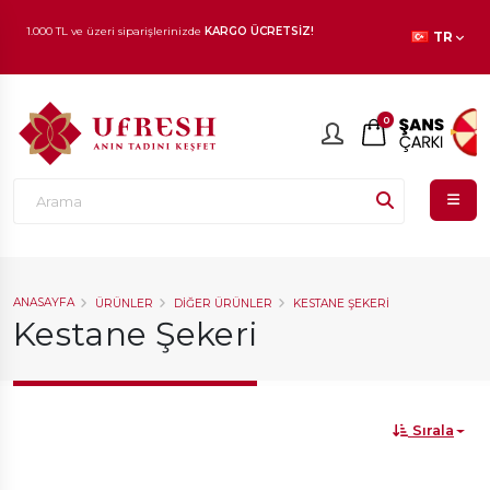
TR
1.000 TL ve üzeri siparişlerinizde
KARGO ÜCRETSİZ!
En beğenilen ürünlerde
İNDİRİM
fırsatı!
0
ANASAYFA
ÜRÜNLER
DIĞER ÜRÜNLER
KESTANE ŞEKERI
Kestane Şekeri
Sırala