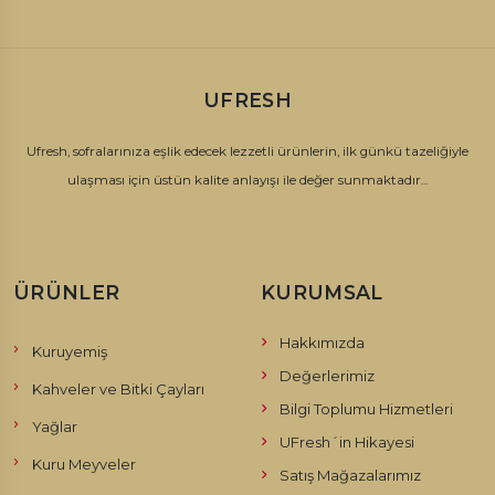
markası ile güvenle ulaşabilirsiniz. Tek yapmanız gereken Ufresh
sitesindeki bu
link
üzerinden arzu ettiğiniz ürünü seçip sepetinize
atmak.
UFRESH
Ufresh, sofralarınıza eşlik edecek lezzetli ürünlerin, ilk günkü tazeliğiyle
ulaşması için üstün kalite anlayışı ile değer sunmaktadır...
ÜRÜNLER
KURUMSAL
Hakkımızda
Kuruyemiş
Değerlerimiz
Kahveler ve Bitki Çayları
Bilgi Toplumu Hizmetleri
Yağlar
UFresh´in Hikayesi
Kuru Meyveler
Satış Mağazalarımız