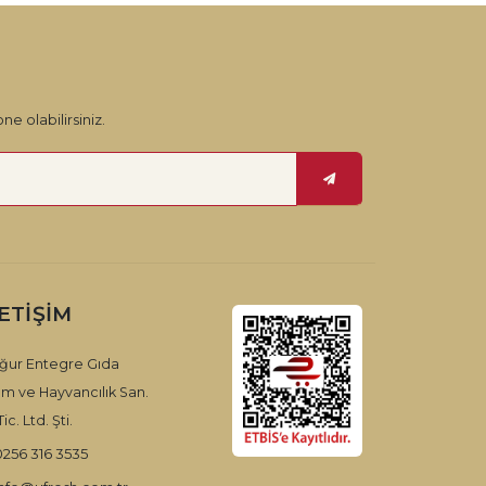
ne olabilirsiniz.
LETIŞIM
ğur Entegre Gıda
ım ve Hayvancılık San.
ic. Ltd. Şti.
0256 316 3535