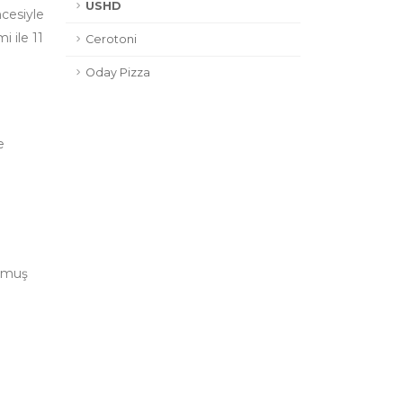
USHD
cesiyle
 ile 11
Cerotoni
Oday Pizza
e
ulmuş