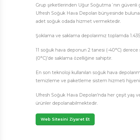
Grup şirketlerinden Uğur Soğutma´nın güvenli gı
Ufresh Soğuk Hava Depoları bünyesinde bulunan 
adet soğuk odada hizmet vermektedir.
Şoklama ve saklama depolarımız toplamda 1.435 
11 soğuk hava deponun 2 tanesi (-40°C) derece ş
(0°C)’de saklama özelliğine sahiptir.
En son teknoloji kullanılan soğuk hava depolarım
temizleme ve paketleme sistem hizmeti hijyenik
Ufresh Soğuk Hava Depoları’nda her çeşit yaş v
ürünler depolanabilmektedir.
Web Sitesini Ziyaret Et