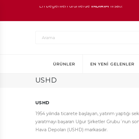
1.000 TL ve üzeri siparişlerinizde
KARGO ÜCRE
En beğenilen ürünlerde
İNDİRİM
fırsatı!
ÜRÜNLER
EN YENI GELENLER
USHD
USHD
1954 yılında ticarete başlayan, yatırım yaptığı se
yaratmayı başaran Uğur Şirketler Grubu´nun son 
Hava Depoları (USHD) markasıdır.