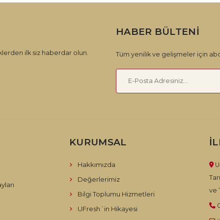
HABER BÜLTENI
lerden ilk siz haberdar olun.
Tüm yenilik ve gelişmeler için abo
KURUMSAL
İ
Hakkımızda
U
Tar
Değerlerimiz
yları
ve T
Bilgi Toplumu Hizmetleri
UFresh´in Hikayesi