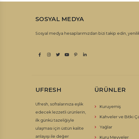
SOSYAL MEDYA
Sosyal medya hesaplarımızdan bizi takip edin, yenilik
UFRESH
ÜRÜNLER
Ufresh, sofralarınıza eşlik
Kuruyemiş
edecek lezzetli ürünlerin,
Kahveler ve Bitki Ça
ilk günkü tazeliğiyle
Yağlar
ulaşması için üstün kalite
anlayışı ile değer
Kuru Meyveler