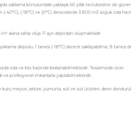
da saklama konusundaki yaklaşık 60 yıllık tecrübesinin de güven
(-40°C), (-18°C) ve (0°C) derecelerde 3.800 m3 soğuk oda hacmi
m² alana sahip olup 11 ayrı depodan oluşmaktadır.
oklama deposu, 1 tanesi (-18°C) derece saklayabilme, 8 tanesi d
ızda oda ve kilo bazında kiralanabilmektedir. Tesisimizde ürün
 ve profesyonel imkanlarla yapılabilmektedir.
e kuru meyve, sebze, yumurta, süt ve süt ürünleri, derin dondur