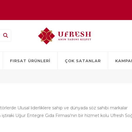
TSİZ!
FIRSAT ÜRÜNLERI
ÇOK SATANLAR
KAMPA
ktörlerde Ulusal liderliklere sahip ve dünyada söz sahibi markalar
iştiraki Uğur Entegre Gıda Firması’nın bir hizmet kolu Ufresh So