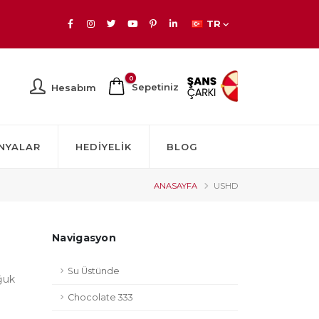
TR
0
Sepetiniz
Hesabım
NYALAR
HEDIYELIK
BLOG
ANASAYFA
USHD
Navigasyon
Su Üstünde
ğuk
Chocolate 333