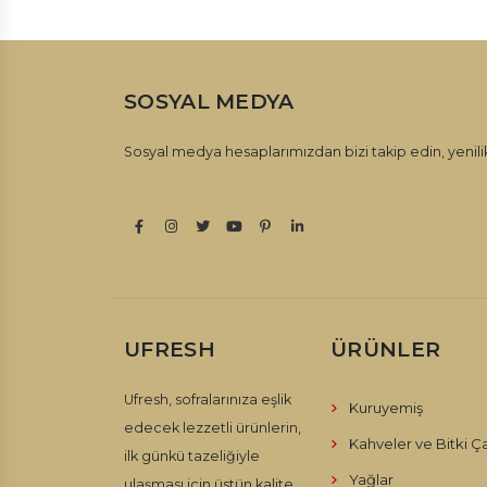
SOSYAL MEDYA
Sosyal medya hesaplarımızdan bizi takip edin, yenilik
UFRESH
ÜRÜNLER
Ufresh, sofralarınıza eşlik
Kuruyemiş
edecek lezzetli ürünlerin,
Kahveler ve Bitki Ça
ilk günkü tazeliğiyle
Yağlar
ulaşması için üstün kalite