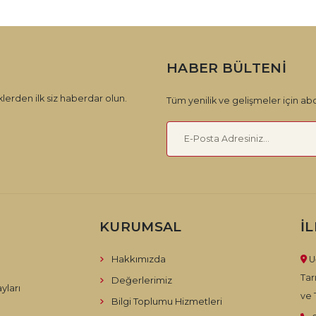
HABER BÜLTENI
lerden ilk siz haberdar olun.
Tüm yenilik ve gelişmeler için abo
KURUMSAL
İ
Hakkımızda
U
Tar
Değerlerimiz
yları
ve T
Bilgi Toplumu Hizmetleri