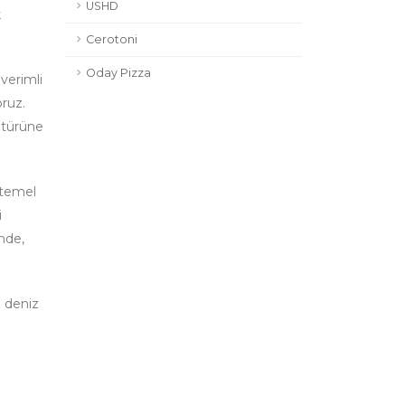
USHD
k
Cerotoni
Oday Pizza
verimli
oruz.
ltürüne
 temel
i
nde,
e deniz