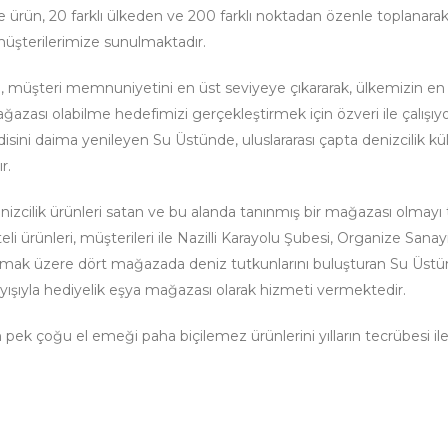
rce ürün, 20 farklı ülkeden ve 200 farklı noktadan özenle toplanara
üşterilerimize sunulmaktadır.
up, müşteri memnuniyetini en üst seviyeye çıkararak, ülkemizin en 
azası olabilme hedefimizi gerçekleştirmek için özveri ile çalışıy
isini daima yenileyen Su Üstünde, uluslararası çapta denizcilik kü
r.
nizcilik ürünleri satan ve bu alanda tanınmış bir mağazası olmayı
li ürünleri, müşterileri ile Nazilli Karayolu Şubesi, Organize Sanay
olmak üzere dört mağazada deniz tutkunlarını buluşturan Su Üstü
ayışıyla hediyelik eşya mağazası olarak hizmeti vermektedir.
ek çoğu el emeği paha biçilemez ürünlerini yılların tecrübesi il