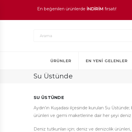
1.000 TL ve üzeri siparişlerinizde
KARGO ÜCRE
En beğenilen ürünlerde
İNDİRİM
fırsatı!
ÜRÜNLER
EN YENI GELENLER
Su Üstünde
SU ÜSTÜNDE
Aydın’ın Kuşadası ilçesinde kurulan Su Üstünde; b
ürünleri ve gemi maketlerine dair her şeyi deniz 
Deniz tutkunları için; deniz ve denizcilik ürünler