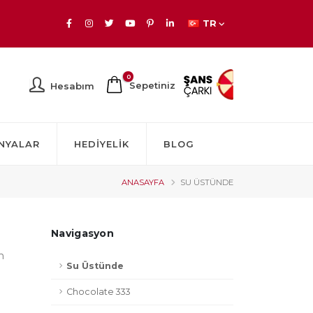
TR
0
Sepetiniz
Hesabım
NYALAR
HEDIYELIK
BLOG
ANASAYFA
SU ÜSTÜNDE
Navigasyon
m
Su Üstünde
Chocolate 333
e