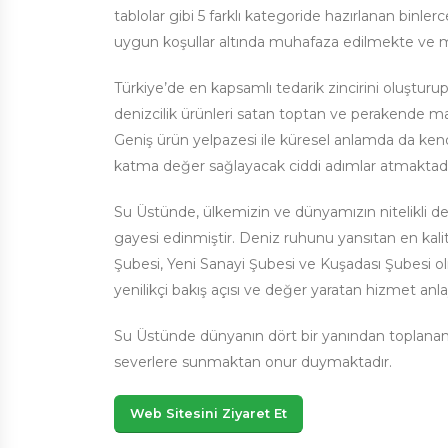
tablolar gibi 5 farklı kategoride hazırlanan binle
uygun koşullar altında muhafaza edilmekte ve m
Türkiye’de en kapsamlı tedarik zincirini oluştur
denizcilik ürünleri satan toptan ve perakende mağ
Geniş ürün yelpazesi ile küresel anlamda da kend
katma değer sağlayacak ciddi adımlar atmaktadı
Su Üstünde, ülkemizin ve dünyamızın nitelikli de
gayesi edinmiştir. Deniz ruhunu yansıtan en kalite
Şubesi, Yeni Sanayi Şubesi ve Kuşadası Şubesi 
yenilikçi bakış açısı ve değer yaratan hizmet anl
Su Üstünde dünyanın dört bir yanından toplanan p
severlere sunmaktan onur duymaktadır.
Web Sitesini Ziyaret Et