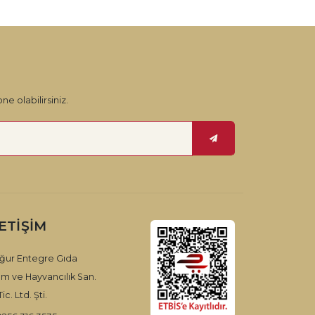
ne olabilirsiniz.
LETIŞIM
ğur Entegre Gıda
ım ve Hayvancılık San.
ic. Ltd. Şti.