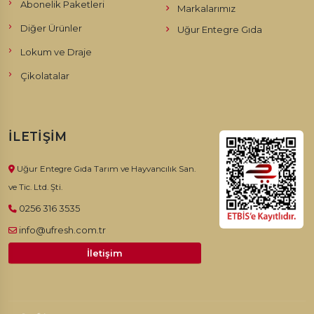
Abonelik Paketleri
Markalarımız
Diğer Ürünler
Uğur Entegre Gıda
Lokum ve Draje
Çikolatalar
İLETIŞIM
Uğur Entegre Gıda Tarım ve Hayvancılık San.
ve Tic. Ltd. Şti.
0256 316 3535
info@ufresh.com.tr
İletişim