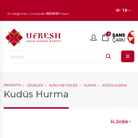
1.000 TL ve üzeri siparişlerinizde
KARGO ÜCRETSİZ!
TR
En beğenilen ürünlerde
İNDİRİM
fırsatı!
0
ANASAYFA
ÜRÜNLER
KURU MEYVELER
HURMA
KUDÜS HURMA
Kudüs Hurma
Sırala