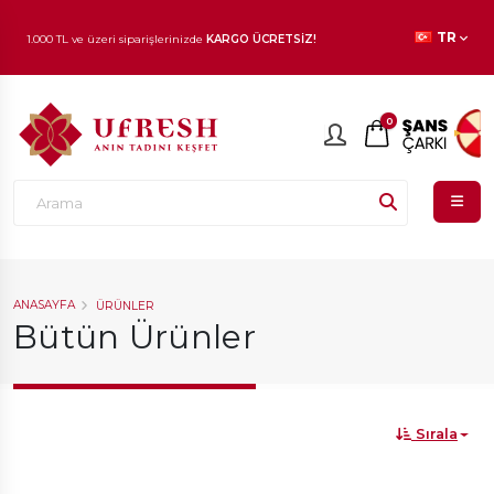
1.000 TL ve üzeri siparişlerinizde
KARGO ÜCRETSİZ!
TR
En beğenilen ürünlerde
İNDİRİM
fırsatı!
0
ANASAYFA
ÜRÜNLER
Bütün Ürünler
Sırala