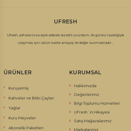
UFRESH
Ufresh, sofralarınıza eşlik edecek lezzetli ürünlerin, ilk günkü tazeliğiyle
ulaşması için üstün kalite anlayışı ile değer sunmaktadır...
ÜRÜNLER
KURUMSAL
Hakkımızda
Kuruyemiş
Değerlerimiz
Kahveler ve Bitki Çayları
Bilgi Toplumu Hizmetleri
Yağlar
UFresh´in Hikayesi
Kuru Meyveler
Satış Mağazalarımız
Abonelik Paketleri
Markalarımız