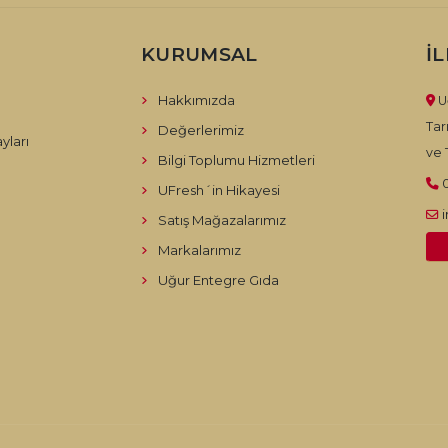
KURUMSAL
İ
Hakkımızda
U
Tar
Değerlerimiz
yları
ve T
Bilgi Toplumu Hizmetleri
UFresh´in Hikayesi
Satış Mağazalarımız
Markalarımız
Uğur Entegre Gıda