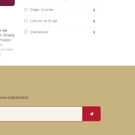
Diğer Ürünler
Lokum ve Draje
e ve
Çikolatalar
. Enerji
rmaları
ı,
tırmalık
ı
anı
ün,
ne olabilirsiniz.