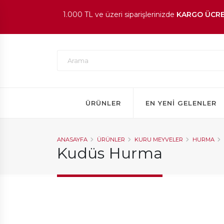
1.000 TL ve üzeri siparişlerinizde
KARGO ÜCRE
En beğenilen ürünlerde
İNDİRİM
fırsatı!
ÜRÜNLER
EN YENI GELENLER
ANASAYFA
ÜRÜNLER
KURU MEYVELER
HURMA
Kudüs Hurma