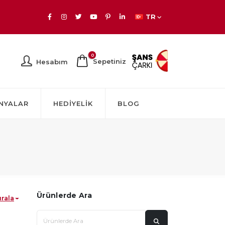
TR
0
Sepetiniz
Hesabım
NYALAR
HEDIYELIK
BLOG
Ürünlerde Ara
ırala