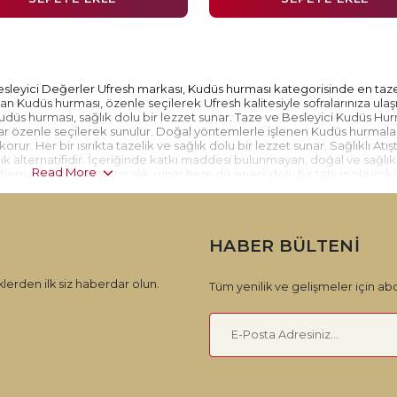
leyici Değerler Ufresh markası, Kudüs hurması kategorisinde en taz
n Kudüs hurması, özenle seçilerek Ufresh kalitesiyle sofralarınıza ulaşır
 Kudüs hurması, sağlık dolu bir lezzet sunar. Taze ve Besleyici Kudüs Hu
ar özenle seçilerek sunulur. Doğal yöntemlerle işlenen Kudüs hurmalar
rur. Her bir ısırıkta tazelik ve sağlık dolu bir lezzet sunar. Sağlıklı Atış
alık alternatifidir. İçeriğinde katkı maddesi bulunmayan, doğal ve sağlıkl
Read More
em sağlıklı bir atıştırmalık sunar hem de enerji dolu bir tatlı mola imk
ategorisinde geniş bir ürün yelpazesi sunar. Farklı boyutlarda ve
yapabilir, damak zevkinize uygun olanı tercih edebilirsiniz. Her bir ür
HABER BÜLTENI
lerden ilk siz haberdar olun.
Tüm yenilik ve gelişmeler için abo