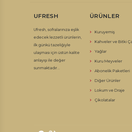
UFRESH
ÜRÜNLER
Ufresh, sofralarınıza eşlik
Kuruyemiş
edecek lezzetli ürünlerin,
Kahveler ve Bitki Ça
ilk günkü tazeliğiyle
Yağlar
ulaşması için üstün kalite
anlayışı ile değer
Kuru Meyveler
sunmaktadır...
Abonelik Paketleri
Diğer Ürünler
Lokum ve Draje
Çikolatalar