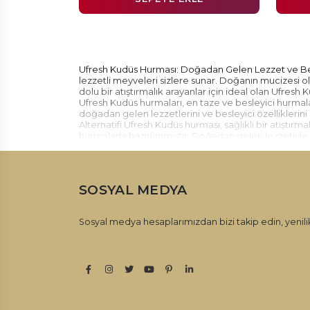
Ufresh Kudüs Hurması: Doğadan Gelen Lezzet ve Bes
lezzetli meyveleri sizlere sunar. Doğanın mucizesi ola
dolu bir atıştırmalık arayanlar için ideal olan Ufresh
Ufresh Kudüs hurmaları, en taze ve besleyici hurmal
doğadan gelen lezzetlerini ve besleyici özelliklerini ko
Alternatifi Ufresh Kudüs hurması, sağlıklı bir atıştırm
hurmalarla hazırlanmıştır. Doğadan gelen lezzetiyle h
sağlar. Geniş Ürün Yelpazesi Ufresh, Kudüs hurması k
ambalajlarda Kudüs hurması çeşitleri arasından seçim 
Ufresh kalitesi ve güvencesiyle sizlere sunulur.
SOSYAL MEDYA
Sosyal medya hesaplarımızdan bizi takip edin, yenilik