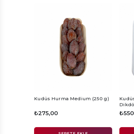
Kudüs Hurma Medium (250 g)
Kudüs
Dikdö
₺275,00
₺550
SEPETE EKLE