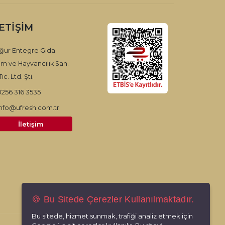
LETIŞIM
ğur Entegre Gıda
ım ve Hayvancılık San.
ic. Ltd. Şti.
0256 316 3535
info@ufresh.com.tr
İletişim
🍪 Bu Sitede Çerezler Kullanılmaktadır.
Bu sitede, hizmet sunmak, trafiği analiz etmek için