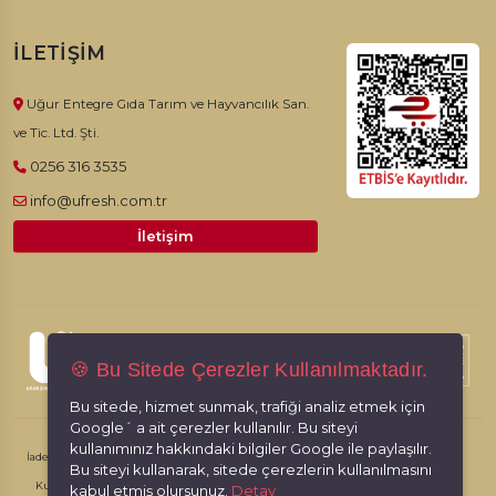
İLETIŞIM
Uğur Entegre Gıda Tarım ve Hayvancılık San.
ve Tic. Ltd. Şti.
0256 316 3535
info@ufresh.com.tr
İletişim
© 2026, Ufresh. Tüm hakları saklıdır.
🍪 Bu Sitede Çerezler Kullanılmaktadır.
Bu sitede, hizmet sunmak, trafiği analiz etmek için
Google´ a ait çerezler kullanılır. Bu siteyi
kullanımınız hakkındaki bilgiler Google ile paylaşılır.
İade İptal Şartları
Kişisel Verilerin Korunması
Gizlilik İlkeleri
Bu siteyi kullanarak, sitede çerezlerin kullanılmasını
Kullanım Koşulları
kabul etmiş olursunuz.
Detay