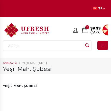
En beğenilen ürünlerde
İNDİRİM
fırsatı!
TR
0
ANASAYFA
YEŞIL MAH. ŞUBESI
Yeşil Mah. Şubesi
YEŞIL MAH. ŞUBESI