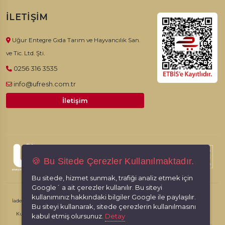
İLETIŞIM
Uğur Entegre Gıda Tarım ve Hayvancılık San.
ve Tic. Ltd. Şti.
0256 316 3535
info@ufresh.com.tr
İletişim
© 2026, Ufresh. Tüm hakları saklıdır.
🍪 Bu Sitede Çerezler Kullanılmaktadır.
Bu sitede, hizmet sunmak, trafiği analiz etmek için
Google´ a ait çerezler kullanılır. Bu siteyi
kullanımınız hakkındaki bilgiler Google ile paylaşılır.
İade İptal Şartları
Kişisel Verilerin Korunması
Gizlilik İlkeleri
Bu siteyi kullanarak, sitede çerezlerin kullanılmasını
Kullanım Koşulları
kabul etmiş olursunuz.
Detay