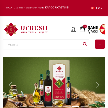
1.000 TL ve üzeri siparişlerinizde
KARGO ÜCRETSİZ!
TR
En beğenilen ürünlerde
İNDİRİM
fırsatı!
0
Previous
Next