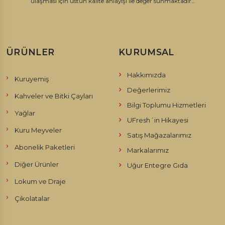
ulaşması için üstün kalite anlayışı ile değer sunmaktadır...
ÜRÜNLER
KURUMSAL
Hakkımızda
Kuruyemiş
Değerlerimiz
Kahveler ve Bitki Çayları
Bilgi Toplumu Hizmetleri
Yağlar
UFresh´in Hikayesi
Kuru Meyveler
Satış Mağazalarımız
Abonelik Paketleri
Markalarımız
Diğer Ürünler
Uğur Entegre Gıda
Lokum ve Draje
Çikolatalar