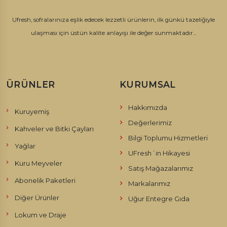
Ufresh, sofralarınıza eşlik edecek lezzetli ürünlerin, ilk günkü tazeliğiyle
ulaşması için üstün kalite anlayışı ile değer sunmaktadır...
ÜRÜNLER
KURUMSAL
Hakkımızda
Kuruyemiş
Değerlerimiz
Kahveler ve Bitki Çayları
Bilgi Toplumu Hizmetleri
Yağlar
UFresh´in Hikayesi
Kuru Meyveler
Satış Mağazalarımız
Abonelik Paketleri
Markalarımız
Diğer Ürünler
Uğur Entegre Gıda
Lokum ve Draje