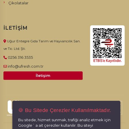
Çikolatalar
İLETIŞIM
Uğur Entegre Gıda Tarım ve Hayvancılık San.
ve Tic. Ltd. Şti.
0256 316 3535
info@ufresh.com.tr
İletişim
© 2026, Ufresh. Tüm hakları saklıdır.
🍪 Bu Sitede Çerezler Kullanılmaktadır.
Bu sitede, hizmet sunmak, trafiği analiz etmek için
Google´ a ait çerezler kullanılır. Bu siteyi