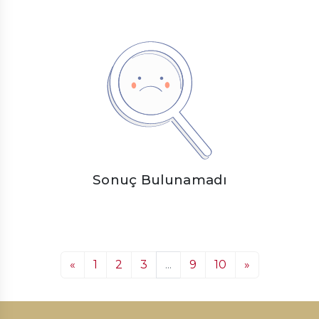
Sonuç Bulunamadı
«
1
2
3
...
9
10
»