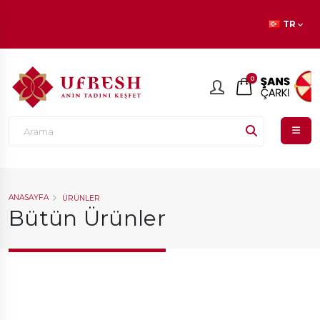
En beğenilen ürünlerde
İNDİRİM
fırsatı!
TR
0
ANASAYFA
ÜRÜNLER
Bütün Ürünler