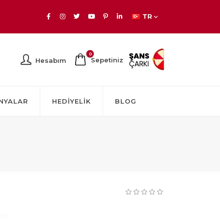
TR
0
Sepetiniz
Hesabım
NYALAR
HEDIYELIK
BLOG
dı!