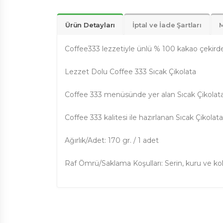
Ürün Detayları
İptal ve İade Şartları
M
Coffee333 lezzetiyle ünlü % 100 kakao çekirdeği
Lezzet Dolu Coffee 333 Sıcak Çikolata
Coffee 333 menüsünde yer alan Sıcak Çikolata lez
Coffee 333 kalitesi ile hazırlanan Sıcak Çikolata
Ağırlık/Adet: 170 gr. / 1 adet
Raf Ömrü/Saklama Koşulları: Serin, kuru ve k