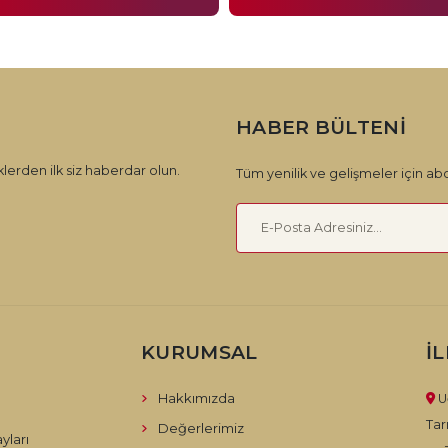
HABER BÜLTENI
lerden ilk siz haberdar olun.
Tüm yenilik ve gelişmeler için abo
KURUMSAL
İ
Hakkımızda
U
Tar
Değerlerimiz
yları