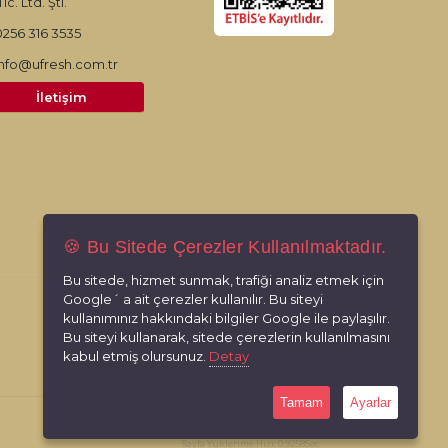
ic. Ltd. Şti.
0256 316 3535
info@ufresh.com.tr
İletişim
🍪 Bu Sitede Çerezler Kullanılmaktadır.
Bu sitede, hizmet sunmak, trafiği analiz etmek için
Google´ a ait çerezler kullanılır. Bu siteyi
kullanımınız hakkındaki bilgiler Google ile paylaşılır.
Bu siteyi kullanarak, sitede çerezlerin kullanılmasını
kabul etmiş olursunuz.
Detay
Tamam
Ayarlar
RabbitCMS
Made by
With
Sayfa Yüklenme Hızı: 0,9258Sec.