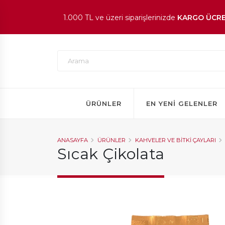
1.000 TL ve üzeri siparişlerinizde
KARGO ÜCRE
En beğenilen ürünlerde
İNDİRİM
fırsatı!
ÜRÜNLER
EN YENI GELENLER
ANASAYFA
ÜRÜNLER
KAHVELER VE BITKI ÇAYLARI
Sıcak Çikolata