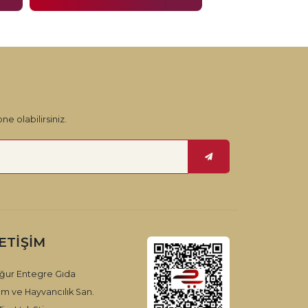
ne olabilirsiniz.
LETIŞIM
ğur Entegre Gıda
ım ve Hayvancılık San.