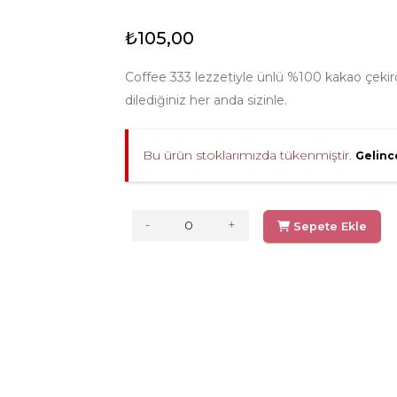
₺105,00
Coffee 333 lezzetiyle ünlü %100 kakao çekird
dilediğiniz her anda sizinle.
Bu ürün stoklarımızda tükenmiştir.
Gelinc
-
+
Sepete Ekle