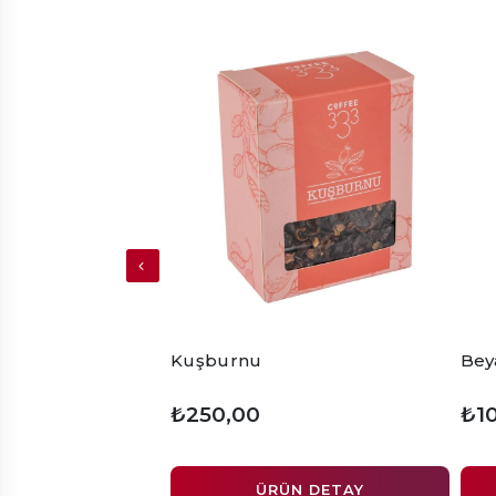
Kuşburnu
Bey
₺250,00
₺1
ÜRÜN DETAY