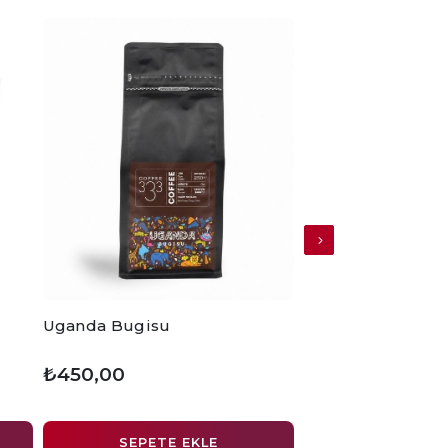
Uganda Bugisu
Salep
₺450,00
₺85,00
SEPETE EKLE
ÜRÜN D