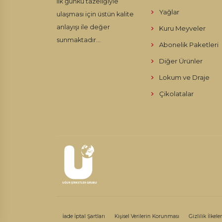
ilk günkü tazeliğiyle
Yağlar
ulaşması için üstün kalite
anlayışı ile değer
Kuru Meyveler
sunmaktadır...
Abonelik Paketleri
Diğer Ürünler
Lokum ve Draje
Çikolatalar
İade İptal Şartları
Kişisel Verilerin Korunması
Gizlilik İlkeler