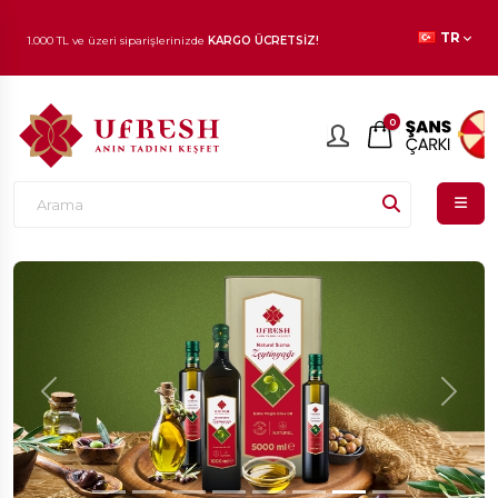
TR
1.000 TL ve üzeri siparişlerinizde
KARGO ÜCRETSİZ!
En beğenilen ürünlerde
İNDİRİM
fırsatı!
0
Previous
Next