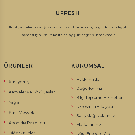
UFRESH
Ufresh, sofralarınıza eşlik edecek lezzetli ürünlerin, ilk günkü tazeliğiyle
ulaşması için üstün kalite anlayışı ile değer sunmaktadır...
ÜRÜNLER
KURUMSAL
Hakkımızda
Kuruyemiş
Değerlerimiz
Kahveler ve Bitki Çayları
Bilgi Toplumu Hizmetleri
Yağlar
UFresh´in Hikayesi
Kuru Meyveler
Satış Mağazalarımız
Abonelik Paketleri
Markalarımız
Diğer Ürünler
Uğur Entegre Gıda