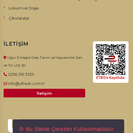
Lokum ve Draje
Çikolatalar
İLETIŞIM
Uğur Entegre Gıda Tarım ve Hayvancılık San.
ve Tic. Ltd. Şti.
0256 316 3535
info@ufresh.com.tr
İletişim
© 2026, Ufresh. Tüm hakları saklıdır.
🍪 Bu Sitede Çerezler Kullanılmaktadır.