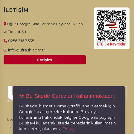
İLETIŞIM
Uğur Entegre Gıda Tarım ve Hayvancılık San.
ve Tic. Ltd. Şti.
0256 316 3535
info@ufresh.com.tr
İletişim
© 2026, Ufresh. Tüm hakları saklıdır.
🍪 Bu Sitede Çerezler Kullanılmaktadır.
Bu sitede, hizmet sunmak, trafiği analiz etmek için
Google´ a ait çerezler kullanılır. Bu siteyi
kullanımınız hakkındaki bilgiler Google ile paylaşılır.
İade İptal Şartları
Kişisel Verilerin Korunması
Gizlilik İlkeleri
Bu siteyi kullanarak, sitede çerezlerin kullanılmasını
Kullanım Koşulları
kabul etmiş olursunuz.
Detay