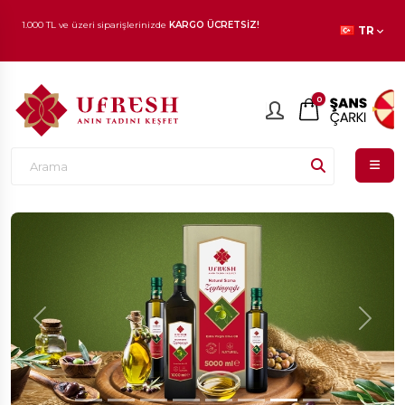
1.000 TL ve üzeri siparişlerinizde
KARGO ÜCRETSİZ!
TR
En beğenilen ürünlerde
İNDİRİM
fırsatı!
0
Previous
Next