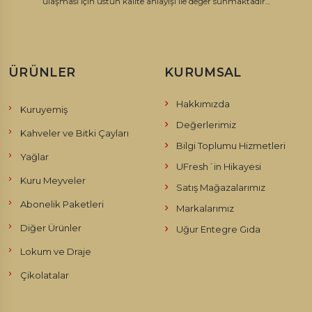
ulaşması için üstün kalite anlayışı ile değer sunmaktadır...
ÜRÜNLER
KURUMSAL
Hakkımızda
Kuruyemiş
Değerlerimiz
Kahveler ve Bitki Çayları
Bilgi Toplumu Hizmetleri
Yağlar
UFresh´in Hikayesi
Kuru Meyveler
Satış Mağazalarımız
Abonelik Paketleri
Markalarımız
Diğer Ürünler
Uğur Entegre Gıda
Lokum ve Draje
Çikolatalar